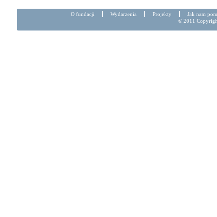
O fundacji
Wydarzenia
Projekty
Jak nam po
© 2011 Copyright