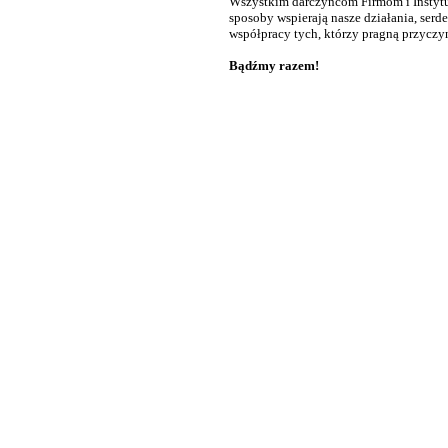
Wszystkim darczyńcom Firmom i Instytu
sposoby wspierają nasze działania, ser
współpracy tych, którzy pragną przyczyn
Bądźmy razem!