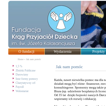
O fundacji
Wydarzenia
Projekty
You are here
Home
»
Jak nam pomóc
Jak nam pomóc
1,5 %
Zbiórki Publiczne
Darowizny
Inne formy pomocy
Każda, nawet niewielka pomoc ma dla n
Charytatywny cel
działań mogą być różne: finansowe, rz
Payroll
konsultingowe. Sponsorzy mogą także 
Wolontariat
Biura (np. udzielenie bezpłatnych lice
Od 35 lat dzięki hojności naszych Da
wspieramy ich rozwój i edukację.