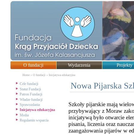
O fundacji
Wydarzenia
Projekty
You are here
Home
»
O fundacji
»
Inicjatywa edukacyjna
Nowa Pijarska Sz
Cele fundacji
Statut Fundacji
Patron Fundacji
Władze fundacji
Szkoły pijarskie mają wielow
Sprawozdania
przybywający z Moraw zakon
Inicjatywa edukacyjna
Media
inicjatywą było otwarcie ele
Regulamin wsparcia
pisania, liczenia oraz nauc
zaangażowania pijarów w ed