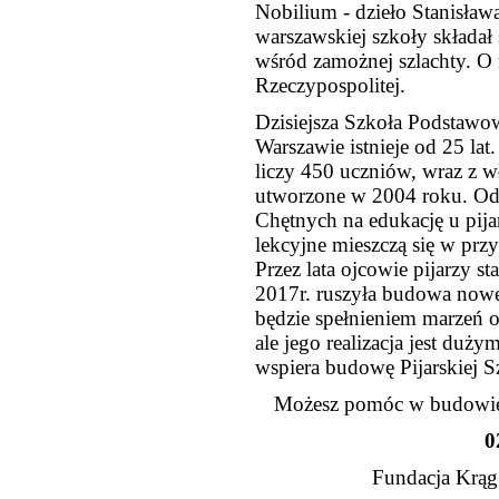
Nobilium - dzieło Stanisła
warszawskiej szkoły składał 
wśród zamożnej szlachty. O 
Rzeczypospolitej.
Dzisiejsza Szkoła Podstaw
Warszawie istnieje od 25 la
liczy 450 uczniów, wraz z 
utworzone w 2004 roku. Od 
Chętnych na edukację u pijar
lekcyjne mieszczą się w pr
Przez lata ojcowie pijarzy s
2017r. ruszyła budowa nowe
będzie spełnieniem marzeń
ale jego realizacja jest du
wspiera budowę Pijarskiej 
Możesz pomóc w budowie P
0
Fundacja Krąg 