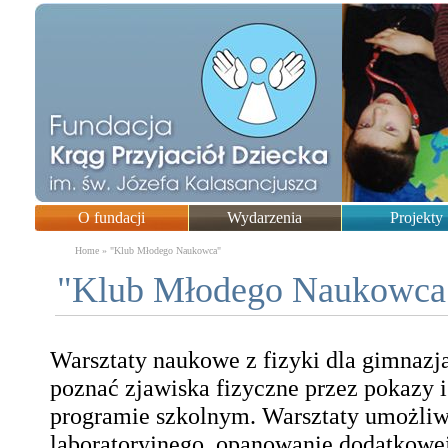
O fundacji
Wydarzenia
Projekty
You are here
Home
»
"Klub Młodego Naukowca"
"Klub Młodego Naukowca
Warsztaty naukowe z fizyki dla gimnazja
poznać zjawiska fizyczne przez pokazy i
programie szkolnym. Warsztaty umożliwi
laboratoryjnego, opanowanie dodatkowej